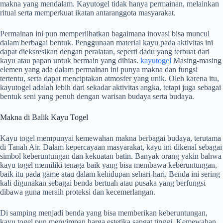
makna yang mendalam. Kayutogel tidak hanya permainan, melainkan
ritual serta memperkuat ikatan antaranggota masyarakat.
Permainan ini pun memperlihatkan bagaimana inovasi bisa muncul
dalam berbagai bentuk. Penggunaan material kayu pada aktivitas ini
dapat dieksresikan dengan peralatan, seperti dadu yang terbuat dari
kayu atau papan untuk bermain yang dihias.
kayutogel
Masing-masing
elemen yang ada dalam permainan ini punya makna dan fungsi
tertentu, serta dapat menciptakan atmosfer yang unik. Oleh karena itu,
kayutogel adalah lebih dari sekadar aktivitas angka, tetapi juga sebagai
bentuk seni yang penuh dengan warisan budaya serta budaya.
Makna di Balik Kayu Togel
Kayu togel mempunyai kemewahan makna berbagai budaya, terutama
di Tanah Air. Dalam kepercayaan masyarakat, kayu ini dikenal sebagai
simbol keberuntungan dan kekuatan batin. Banyak orang yakin bahwa
kayu togel memiliki tenaga baik yang bisa membawa keberuntungan,
baik itu pada game atau dalam kehidupan sehari-hari. Benda ini sering
kali digunakan sebagai benda bertuah atau pusaka yang berfungsi
dibawa guna meraih proteksi dan kecemerlangan.
Di samping menjadi benda yang bisa memberikan keberuntungan,
kayu togel pun menyimpan harga estetika sangat tinggi. Kemewahan