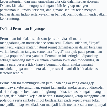
keberuntungan, dan menyampaikan cita-cita dalam setiap goresan.
Dalam, kita akan mengupas dengan lebih lengkap mengenai
permainan ini, tradisi tersebut, dan gimana seni ini telah menjadi
bagian dalam hidup serta keyakinan banyak orang dalam mendapatkan
keberuntungan.
Definisi Permainan Kayutogel
Permainan ini adalah salah satu jenis aktivitas di mana
menggabungkan unsur chance serta seni. Dalam istilah ini, "kayu"
mengacu kepada materi natural sering dimanfaatkan dalam beragam
varian kerajinan tangan, sementara "togel" merujuk pada permainan
angka populer di masyarakat. Permainan ini seringkali dipandang
sebagai lambang interaksi antara kearifan lokal dan modernitas, di
mana para peserta tidak hanya bermain dalam rangka menang,
melainkan juga untuk merasakan proses dan arti di balik aktivitas
tersebut sendiri.
Permainan ini memungkinkan pemilihan angka yang dianggap
membawa keberuntungan, sering kali angka-angka tersebut diperoleh
dari berbagai keberadaan di lingkungan kita, termasuk ingatan, angan-
angan, dan bahkan kejadian harian. Orang-orang kerap menggunakan
pola-pola serta simbol-simbol berdasarkan pada kepercayaan lokal,
menjadikan tiap sesi diadakan menjadi lebih menarik serta mempunyai