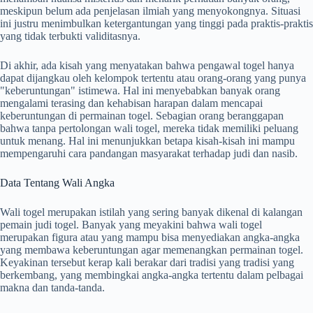
meskipun belum ada penjelasan ilmiah yang menyokongnya. Situasi
ini justru menimbulkan ketergantungan yang tinggi pada praktis-praktis
yang tidak terbukti validitasnya.
Di akhir, ada kisah yang menyatakan bahwa pengawal togel hanya
dapat dijangkau oleh kelompok tertentu atau orang-orang yang punya
"keberuntungan" istimewa. Hal ini menyebabkan banyak orang
mengalami terasing dan kehabisan harapan dalam mencapai
keberuntungan di permainan togel. Sebagian orang beranggapan
bahwa tanpa pertolongan wali togel, mereka tidak memiliki peluang
untuk menang. Hal ini menunjukkan betapa kisah-kisah ini mampu
mempengaruhi cara pandangan masyarakat terhadap judi dan nasib.
Data Tentang Wali Angka
Wali togel merupakan istilah yang sering banyak dikenal di kalangan
pemain judi togel. Banyak yang meyakini bahwa wali togel
merupakan figura atau yang mampu bisa menyediakan angka-angka
yang membawa keberuntungan agar memenangkan permainan togel.
Keyakinan tersebut kerap kali berakar dari tradisi yang tradisi yang
berkembang, yang membingkai angka-angka tertentu dalam pelbagai
makna dan tanda-tanda.