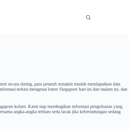
otere secara daring, para petaruh semakin mudah mendapatkan data
nformasi terkini mengenai lotere Singapore hari ini dan malam ini, dan
ingapore kolam. Kami siap membagikan informasi pengeluaran yang
 bersama angka-angka terbaru serta lacak jika keberuntungan sedang