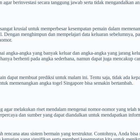
tikan agar berinvestasi secara tanggung jawab serta tidak mengandalkan 
i sangat krusial untuk memperbesar kesempatan pemain dalam memenangk
Dengan menghimpun dan mempelajari data keluaran sebelumnya, partis
nomor.
nai angka-angka yang banyak keluar dan angka-angka yang jarang kelu
idak hanya berhenti pada angka sederhana, namun dapat juga mencakup c
in dapat membuat prediksi untuk malam ini. Tentu saja, tidak ada kep
ntuk memenangkan angka togel Singapore bisa semakin bertambah.
agar melakukan riset mendalam mengenai nomor-nomor yang telah telah 
s terpercaya dan sumber yang dapat diandalkan untuk mendapatkan info
h rencana atau sistem bermain yang terstruktur. Contohnya, Anda bisa 
 kerugian yang signifikan serta memberi kesempatan kita untuk menikm