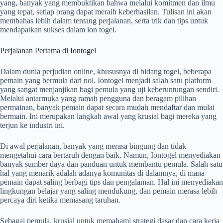
yang, banyak yang membuktikan bahwa melalui komitmen dan ilmu
yang tepat, setiap orang dapat meraih keberhasilan. Tulisan ini akan
membahas lebih dalam tentang perjalanan, serta trik dan tips untuk
mendapatkan sukses dalam ion togel.
Perjalanan Pertama di Iontogel
Dalam dunia perjudian online, khususnya di bidang togel, beberapa
pemain yang bermula dari nol. Iontogel menjadi salah satu platform
yang sangat menjanjikan bagi pemula yang uji keberuntungan sendiri.
Melalui antarmuka yang ramah pengguna dan beragam pilihan
permainan, banyak pemain dapat secara mudah mendaftar dan mulai
bermain. Ini merupakan langkah awal yang krusial bagi mereka yang
terjun ke industri ini.
Di awal perjalanan, banyak yang merasa bingung dan tidak
mengetahui cara bertaruh dengan baik. Namun, Iontogel menyediakan
banyak sumber daya dan panduan untuk membantu pemula. Salah satu
hal yang menarik adalah adanya komunitas di dalamnya, di mana
pemain dapat saling berbagi tips dan pengalaman. Hal ini menyediakan
lingkungan belajar yang saling mendukung, dan pemain merasa lebih
percaya diri ketika memasang taruhan.
Sebagai pemula, krusial untuk memahami strategi dasar dan cara kerja