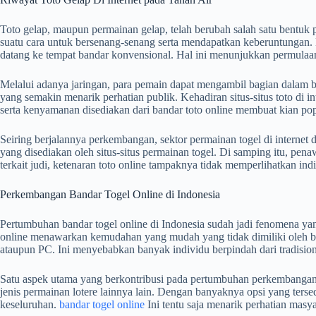
Toto gelap, maupun permainan gelap, telah berubah salah satu bentuk
suatu cara untuk bersenang-senang serta mendapatkan keberuntungan. 
datang ke tempat bandar konvensional. Hal ini menunjukkan permulaan
Melalui adanya jaringan, para pemain dapat mengambil bagian dalam berb
yang semakin menarik perhatian publik. Kehadiran situs-situs toto di 
serta kenyamanan disediakan dari bandar toto online membuat kian pop
Seiring berjalannya perkembangan, sektor permainan togel di internet
yang disediakan oleh situs-situs permainan togel. Di samping itu, pena
terkait judi, ketenaran toto online tampaknya tidak memperlihatkan ind
Perkembangan Bandar Togel Online di Indonesia
Pertumbuhan bandar togel online di Indonesia sudah jadi fenomena yang
online menawarkan kemudahan yang mudah yang tidak dimiliki oleh b
ataupun PC. Ini menyebabkan banyak individu berpindah dari tradisiona
Satu aspek utama yang berkontribusi pada pertumbuhan perkembangan ban
jenis permainan lotere lainnya lain. Dengan banyaknya opsi yang terse
keseluruhan.
bandar togel online
Ini tentu saja menarik perhatian masy