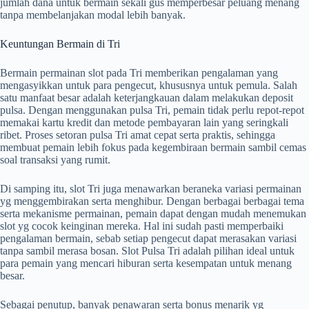
jumlah dana untuk bermain sekali gus memperbesar peluang menang
tanpa membelanjakan modal lebih banyak.
Keuntungan Bermain di Tri
Bermain permainan slot pada Tri memberikan pengalaman yang
mengasyikkan untuk para pengecut, khususnya untuk pemula. Salah
satu manfaat besar adalah keterjangkauan dalam melakukan deposit
pulsa. Dengan menggunakan pulsa Tri, pemain tidak perlu repot-repot
memakai kartu kredit dan metode pembayaran lain yang seringkali
ribet. Proses setoran pulsa Tri amat cepat serta praktis, sehingga
membuat pemain lebih fokus pada kegembiraan bermain sambil cemas
soal transaksi yang rumit.
Di samping itu, slot Tri juga menawarkan beraneka variasi permainan
yg menggembirakan serta menghibur. Dengan berbagai berbagai tema
serta mekanisme permainan, pemain dapat dengan mudah menemukan
slot yg cocok keinginan mereka. Hal ini sudah pasti memperbaiki
pengalaman bermain, sebab setiap pengecut dapat merasakan variasi
tanpa sambil merasa bosan. Slot Pulsa Tri adalah pilihan ideal untuk
para pemain yang mencari hiburan serta kesempatan untuk menang
besar.
Sebagai penutup, banyak penawaran serta bonus menarik yg