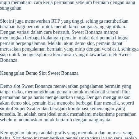
ingin memahami cara kerja permainan sebelum bermain dengan uang
sungguhan.
Slot ini juga menawarkan RTP yang tinggi, sehingga memberikan
harapan bagi pemain untuk meraih kemenangan yang signifikan.
Dengan variasi dalam cara bertaruh, Sweet Bonanza mampu
menjangkau berbagai kalangan pemain, mulai dari pemula hingga
pemain berpengalaman. Melalui akun demo slot, pemain dapat
merasakan pengalaman bermain yang mirip dengan versi asli, sehingga
siap untuk mengeksplorasi kemanisan yang ditawarkan oleh Sweet
Bonanza.
Keunggulan Demo Slot Sweet Bonanza
Demo slot Sweet Bonanza menawarkan pengalaman bermain yang
tanpa risiko, memungkinkan pemain untuk menikmati seluruh fitur
permainan tanpa harus mengeluarkan uang. Dengan menggunakan
akun demo slot, pemain bisa mencoba berbagai fitur menarik, seperti
simbol Super Scatter dan beragam kombinasi kemenangan yang
tersedia. Ini adalah cara ideal untuk memahami mekanisme permainan
sebelum memutuskan untuk bertaruh dengan uang nyata.
Keunggulan lainnya adalah grafis yang memukau dan animasi yang
halus. Slot demo ini memberikan pengalaman visual yang seru, seolah-