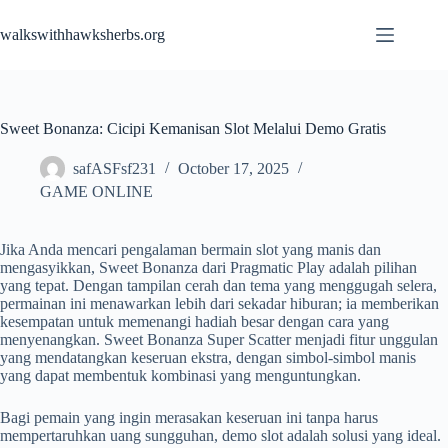
Skip
to
walkswithhawksherbs.org
content
Sweet Bonanza: Cicipi Kemanisan Slot Melalui Demo Gratis
safASFsf231
October 17, 2025
GAME ONLINE
Jika Anda mencari pengalaman bermain slot yang manis dan
mengasyikkan, Sweet Bonanza dari Pragmatic Play adalah pilihan
yang tepat. Dengan tampilan cerah dan tema yang menggugah selera,
permainan ini menawarkan lebih dari sekadar hiburan; ia memberikan
kesempatan untuk memenangi hadiah besar dengan cara yang
menyenangkan. Sweet Bonanza Super Scatter menjadi fitur unggulan
yang mendatangkan keseruan ekstra, dengan simbol-simbol manis
yang dapat membentuk kombinasi yang menguntungkan.
Bagi pemain yang ingin merasakan keseruan ini tanpa harus
mempertaruhkan uang sungguhan, demo slot adalah solusi yang ideal.