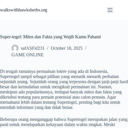
Skip
to
walkswithhawksherbs.org
content
Super-togel: Mitos dan Fakta yang Wajib Kamu Pahami
safASFsf231
October 18, 2025
GAME ONLINE
Di tengah ramainya permainan lotere yang ada di Indonesia,
Supertogel tampil sebagai pilihan yang menarik menarik perhatian
sejumlah orang. Sejumlah orang yang terpesona dengan janji-janji hasil
besar dan kemudahan untuk mengikuti permainan ini. Namun,
meskipun ada popularitasnya, terdapat banyak mitos dan fakta yang
diketahui tentang para pemain potensial atau calon pemain. Agar
memahami lebih dalam tentang Supertogel, penting bagi kita untuk
memilah informasi yang dan tidak benar.
Beberapa orang menganggap bahwa Supertogel merupakan jalan yang
pasti untuk mendapatkan kekayaan dalam waktu singkat. Meski