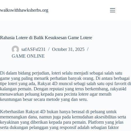
Skip
to
walkswithhawksherbs.org
content
Rahasia Lotere di Balik Kesuksesan Game Lotere
safASFsf231
October 31, 2025
GAME ONLINE
Di dalam bidang perjudian, loteri selalu menjadi sebagai salah satu
game yang paling menarik perhatian banyak orang. Di antara berbagai
tipe loteri yang ada, Rakyat 4D muncul sebagi salah satu opsi favorit di
kalangan pemain. Dengan reputasi yang terus berkembang, rakyat4d
menawarkan peluang kepada para pecinta lotere agar meraih
keuntungan besar secara metode yang dan seru.
Keberhasilan Rakyat 4D bukan hanya berasal di peluang untuk
memenangkan dana, namun juga pada kemudahan aksesibilitas serta
keyakinan yang diberikan kepada para pemain. Platform yang jelas
serta dukungan pelanggan yang responsif adalah sebagian faktor