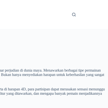
ar perjudian di dunia maya. Menawarkan berbagai tipe permainan
Bukan hanya menyediakan harapan untuk keberhasilan yang sangat
erta di harapan 4D, para partisipan dapat merasakan sensasi menunggu
, fitur yang ditawarkan, dan mengapa banyak pemain menjadikannya