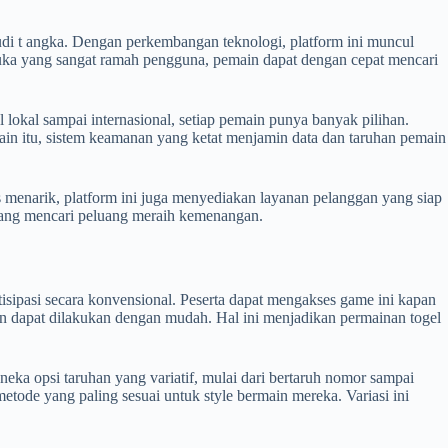
di t angka. Dengan perkembangan teknologi, platform ini muncul
uka yang sangat ramah pengguna, pemain dapat dengan cepat mencari
l lokal sampai internasional, setiap pemain punya banyak pilihan.
in itu, sistem keamanan yang ketat menjamin data dan taruhan pemain
enarik, platform ini juga menyediakan layanan pelanggan yang siap
yang mencari peluang meraih kemenangan.
isipasi secara konvensional. Peserta dapat mengakses game ini kapan
han dapat dilakukan dengan mudah. Hal ini menjadikan permainan togel
eka opsi taruhan yang variatif, mulai dari bertaruh nomor sampai
tode yang paling sesuai untuk style bermain mereka. Variasi ini