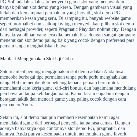
PG Soft adalah salah satu penyedia game slot yang menawarkan
banyak pilihan slot demo yang keren. Dengan gambaran visual yang
indah dan kemampuan permainan yang inovatif, slot demo PG
memberikan kesan yang seru. Di samping itu, banyak website game
seperti normalbet dan stationplay juga menyediakan pilihan slot demo
dari berbagai provider, seperti Pragmatic Play dan nolimit city. Dengan
banyaknya pilihan yang tersedia, pemain bisa dengan sangat gampang
menemukan slot demo paling baik yang cocok dengan preferensi para
pemain tanpa menghabiskan biaya.
Manfaat Menggunakan Slot Uji Coba
Satu manfaat penting menggunakan slot demo adalah Anda bisa
mencoba berbagai tipe permainan tanpa perlu perlu menghabiskan
uang. Hal ini memberikan peluang kepada pemain baru untuk
memahami cara kerja game, ciri-ciri bonus, dan bagaimana mendulang
pembayaran tanpa kehilangan uang. Kamu bisa mengalami dengan
beragam taktik dan mencari game yang paling cocok dengan cara
permainan Anda.
Selain itu, slot demo maupun memberi kesempatan kamu agar
menjelajahi game dari berbagai penyedia tanpa rasa cemas. Dengan
adanya banyaknya opsi contohnya slot demo PG, pragmatic, dan
lainnya, Anda punya kesempatan untuk menemukan game favorit.