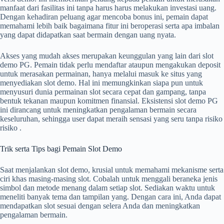
manfaat dari fasilitas ini tanpa harus harus melakukan investasi uang.
Dengan kehadiran peluang agar mencoba bonus ini, pemain dapat
memahami lebih baik bagaimana fitur ini beroperasi serta apa imbalan
yang dapat didapatkan saat bermain dengan uang nyata.
Akses yang mudah akses merupakan keunggulan yang lain dari slot
demo PG. Pemain tidak perlu mendaftar ataupun mengakukan deposit
untuk merasakan permainan, hanya melalui masuk ke situs yang
menyediakan slot demo. Hal ini memungkinkan siapa pun untuk
menyusuri dunia permainan slot secara cepat dan gampang, tanpa
bentuk tekanan maupun komitmen finansial. Eksistensi slot demo PG
ini dirancang untuk meningkatkan pengalaman bermain secara
keseluruhan, sehingga user dapat meraih sensasi yang seru tanpa risiko
risiko .
Trik serta Tips bagi Pemain Slot Demo
Saat menjalankan slot demo, krusial untuk memahami mekanisme serta
ciri khas masing-masing slot. Cobalah untuk menggali beraneka jenis
simbol dan metode menang dalam setiap slot. Sediakan waktu untuk
meneliti banyak tema dan tampilan yang. Dengan cara ini, Anda dapat
mendapatkan slot sesuai dengan selera Anda dan meningkatkan
pengalaman bermain.