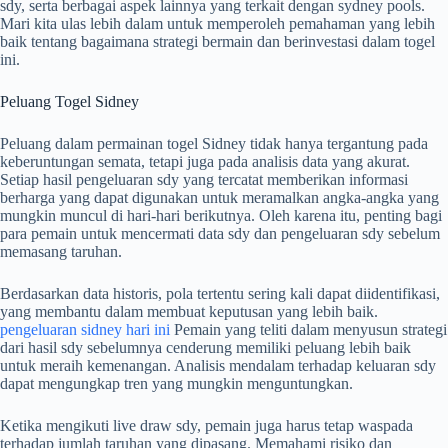
sdy, serta berbagai aspek lainnya yang terkait dengan sydney pools.
Mari kita ulas lebih dalam untuk memperoleh pemahaman yang lebih
baik tentang bagaimana strategi bermain dan berinvestasi dalam togel
ini.
Peluang Togel Sidney
Peluang dalam permainan togel Sidney tidak hanya tergantung pada
keberuntungan semata, tetapi juga pada analisis data yang akurat.
Setiap hasil pengeluaran sdy yang tercatat memberikan informasi
berharga yang dapat digunakan untuk meramalkan angka-angka yang
mungkin muncul di hari-hari berikutnya. Oleh karena itu, penting bagi
para pemain untuk mencermati data sdy dan pengeluaran sdy sebelum
memasang taruhan.
Berdasarkan data historis, pola tertentu sering kali dapat diidentifikasi,
yang membantu dalam membuat keputusan yang lebih baik.
pengeluaran sidney hari ini
Pemain yang teliti dalam menyusun strategi
dari hasil sdy sebelumnya cenderung memiliki peluang lebih baik
untuk meraih kemenangan. Analisis mendalam terhadap keluaran sdy
dapat mengungkap tren yang mungkin menguntungkan.
Ketika mengikuti live draw sdy, pemain juga harus tetap waspada
terhadap jumlah taruhan yang dipasang. Memahami risiko dan