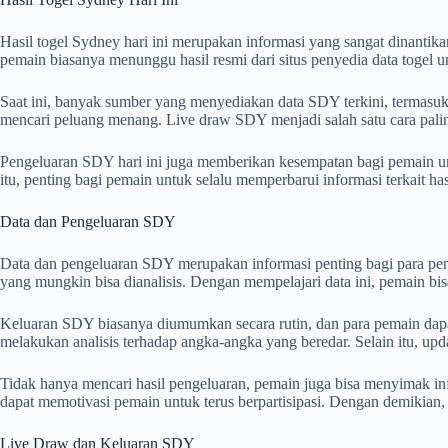
Hasil togel Sydney hari ini merupakan informasi yang sangat dinantika
pemain biasanya menunggu hasil resmi dari situs penyedia data togel 
Saat ini, banyak sumber yang menyediakan data SDY terkini, termasuk 
mencari peluang menang. Live draw SDY menjadi salah satu cara paling
Pengeluaran SDY hari ini juga memberikan kesempatan bagi pemain un
itu, penting bagi pemain untuk selalu memperbarui informasi terkait hasi
Data dan Pengeluaran SDY
Data dan pengeluaran SDY merupakan informasi penting bagi para pe
yang mungkin bisa dianalisis. Dengan mempelajari data ini, pemain 
Keluaran SDY biasanya diumumkan secara rutin, dan para pemain dapa
melakukan analisis terhadap angka-angka yang beredar. Selain itu, u
Tidak hanya mencari hasil pengeluaran, pemain juga bisa menyimak inf
dapat memotivasi pemain untuk terus berpartisipasi. Dengan demikia
Live Draw dan Keluaran SDY