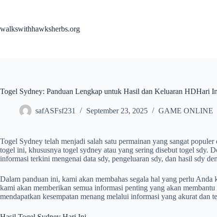
Skip
to
content
walkswithhawksherbs.org
Togel Sydney: Panduan Lengkap untuk Hasil dan Keluaran HDHari In
safASFsf231
September 23, 2025
GAME ONLINE
Togel Sydney telah menjadi salah satu permainan yang sangat populer 
togel ini, khususnya togel sydney atau yang sering disebut togel sdy
informasi terkini mengenai data sdy, pengeluaran sdy, dan hasil sdy de
Dalam panduan ini, kami akan membahas segala hal yang perlu Anda ket
kami akan memberikan semua informasi penting yang akan membantu A
mendapatkan kesempatan menang melalui informasi yang akurat dan te
Hasil Togel Sydney Hari Ini