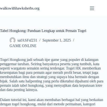
Skip
to
walkswithhawksherbs.org
content
Tabel Hongkong: Panduan Lengkap untuk Pemain Togel
safASFsf231
September 1, 2025
GAME ONLINE
Togel Hongkong jadi sebuah tipe game yang populer di kalangan
penggemar taruhan. Seiring banyaknya peserta yang tumbuh, kata
seperti wargatoto semakin sering terdengar. Togel HK memberikan
kesempatan bagi para pemain agar meraih profit besar, tetapi juga
membutuhkan ilmu dan strategi yang supaya bisa bermain dengan
bijak. Salah satu hal|penting yang perlu diketahui dipahami oleh para
pemain ialah tabel hongkong, yang menyajikan data keputusan lotre
dan data penting lainnya.
Dalam tutorial ini, kami akan membahas berbagai hal yang berkaitan
dengan togel hongkong, mulai dari metode permainan, kategori