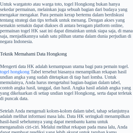
Untuk wargatoto atau warga toto, togel Hongkong bukan hanya
sekedar permainan, melainkan juga sebuah bagian dari budaya yang
mengakar mengakar. Para pemain kerap bertemu dalam berdiskusi
tentang strategi dan tips terbaik untuk menang. Dengan akses yang
semakin semakin dapat diakses di antara beragam platform online,
permainan togel HK saat ini dapat dimainkan untuk siapa saja, di mana
saja, menjadikannya salah satu pilihan utama dalam dunia perjudian di
negara Indonesia.
Teknik Memahami Data Hongkong
Mengerti data HK adalah kemampuan utama bagi para pemain togel.
togel hongkong
Tabel tersebut biasanya menampilkan rekapan hasil
undian angka yang sudah ditetapkan di tiap hari lomba. Untuk
memulainya, Anda harus mengetahui bagian-bagian dalam tabel,
contoh angka hasil, tanggal, dan hasil. Angka hasil adalah angka yang
yang dikeluarkan di setiap undian togel Hongkong, serta dapat terletak
di puncak data.
Setelah Anda mengenali kolom-kolom dalam tabel, tahap selanjutnya
adalah melihat informasi masa lalu. Data HK seringkali menampilkan
hasil-hasil sebelumnya yang dapat membantu kamu untuk
menganalisis ciri-ciri. Melalui melihat rekapan pada masa lalu, Anda
dapat membuat prediksi yang lebih akurat untuk taruhan kamu