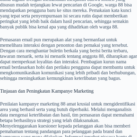
disusun mudah terjangkau lewat pencarian di Google, warga 88 bisa
mendapatkan pengguna baru ke situs mereka. Pemakaian kata kunci
yang tepat serta penyempurnaan isi secara rutin dapat memberikan
peringkat yang lebih baik dalam hasil pencarian, sehingga semakin
banyak publik bisa kenal apa yang dihadirkan oleh warga 88.
Pemasaran email pun merupakan alat yang bermanfaat untuk
memelihara interaksi dengan penonton dan pemakai yang tersebut.
Dengan cara menghantar buletin berkala yang berisi berita terbaru,
tawaran menarik, serta isi menarik tentang anggota 88, diharapkan agar
dapat memperkuat loyalitas dan interaksi. Pembagian kurun nama
email berdasarkan hobi dan perilaku pengguna dapat membantu untuk
mengkomunikasikan komunikasi yang lebih pribadi dan berhubungan,
sehingga meningkatkan kemungkinan keterlibatan yang bagus.
Tinjauan dan Peningkatan Kampanye Marketing
Penilaian kampanye marketing 88 amat krusial untuk mengidentifikasi
area yang berhasil serta yang butuh diperbaiki. Melalui menganalisis
data mengenai keterlibatan dan hasil, tim pemasaran dapat memahami
betapa berhasilnya strategi yang telah dilaksanakan.
Menyelenggarakan kuesioner kepada pelanggan akan bisa memberi
pemahaman tentang pandangan para pelanggan pada brand dan
kampanye yang mana dilakukan. Informasi tersebut niscaya bantu di