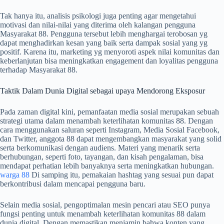
Tak hanya itu, analisis psikologi juga penting agar mengetahui
motivasi dan nilai-nilai yang diterima oleh kalangan pengguna
Masyarakat 88. Pengguna tersebut lebih menghargai terobosan yg
dapat menghadirkan kesan yang baik serta dampak sosial yang yg
positif. Karena itu, marketing yg menyoroti aspek nilai komunitas dan
keberlanjutan bisa meningkatkan engagement dan loyalitas pengguna
terhadap Masyarakat 88.
Taktik Dalam Dunia Digital sebagai upaya Mendorong Eksposur
Pada zaman digital kini, pemanfaatan media sosial merupakan sebuah
strategi utama dalam menambah keterlihatan komunitas 88. Dengan
cara menggunakan saluran seperti Instagram, Media Sosial Facebook,
dan Twitter, anggota 88 dapat mengembangkan masyarakat yang solid
serta berkomunikasi dengan audiens. Materi yang menarik serta
berhubungan, seperti foto, tayangan, dan kisah pengalaman, bisa
mendapat perhatian lebih banyaknya serta meningkatkan hubungan.
warga 88
Di samping itu, pemakaian hashtag yang sesuai pun dapat
berkontribusi dalam mencapai pengguna baru.
Selain media sosial, pengoptimalan mesin pencari atau SEO punya
fungsi penting untuk menambah keterlihatan komunitas 88 dalam
dunia digital. Dengan memastikan menjamin bahwa konten yang