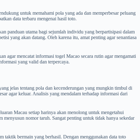
id mendukung untuk memahami pola yang ada dan memperbesar peluang
kan data terbaru mengenai hasil toto.
kan panduan utama bagi sejumlah individu yang berpartisipasi dalam
etisi yang akan datang. Oleh karena itu, amat penting agar senantiasa
ankan agar mencatat informasi togel Macao secara rutin agar mengamati
formasi yang valid dan terpercaya.
ang jelas tentang pola dan kecenderungan yang mungkin timbul di
ar agar keluar. Analisis yang mendalam terhadap informasi dari
eluaran Macau setiap harinya akan menolong untuk mengetahui
m menyusun nomor taruh. Sangat penting untuk tidak hanya sekedar
m taktik bermain yang berhasil. Dengan menggunakan data toto