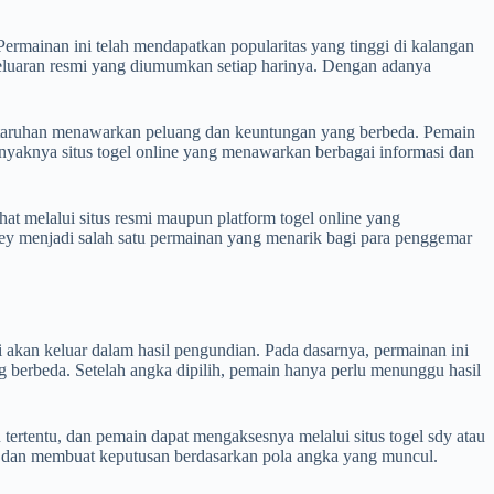
Permainan ini telah mendapatkan popularitas yang tinggi di kalangan
luaran resmi yang diumumkan setiap harinya. Dengan adanya
nis taruhan menawarkan peluang dan keuntungan yang berbeda. Pemain
yaknya situs togel online yang menawarkan berbagai informasi dan
at melalui situs resmi maupun platform togel online yang
ey menjadi salah satu permainan yang menarik bagi para penggemar
 akan keluar dalam hasil pengundian. Pada dasarnya, permainan ini
g berbeda. Setelah angka dipilih, pemain hanya perlu menunggu hasil
 tertentu, dan pemain dapat mengaksesnya melalui situs togel sdy atau
s dan membuat keputusan berdasarkan pola angka yang muncul.