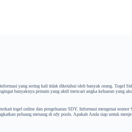
 informasi yang sering kali tidak diketahui oleh banyak orang. Togel S
engingat banyaknya pemain yang aktif mencari angka keluaran yang ak
erkait togel online dan pengeluaran SDY. Informasi mengenai nomor SDY
ingkatkan peluang menang di sdy pools. Apakah Anda siap untuk menjela