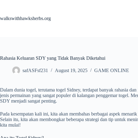
Skip
to
content
walkswithhawksherbs.org
Rahasia Keluaran SDY yang Tidak Banyak Diketahui
safASFsf231
August 19, 2025
GAME ONLINE
Dalam dunia togel, terutama togel Sidney, terdapat banyak rahasia dan
jenis permainan yang sangat populer di kalangan penggemar togel. M
SDY menjadi sangat penting.
Pada kesempatan kali ini, kita akan membahas berbagai aspek menarik t
Selain itu, kita akan membongkar beberapa strategi dan tip untuk men
kita mulai!
Apa itu Togel Sidney?