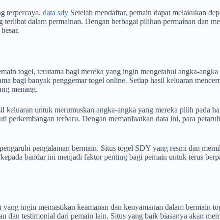
ng terpercaya.
data sdy
Setelah mendaftar, pemain dapat melakukan depo
terlibat dalam permainan. Dengan berbagai pilihan permainan dan me
besar.
main togel, terutama bagi mereka yang ingin mengetahui angka-angka y
tama bagi banyak penggemar togel online. Setiap hasil keluaran menc
uang menang.
l keluaran untuk merumuskan angka-angka yang mereka pilih pada hari 
i perkembangan terbaru. Dengan memanfaatkan data ini, para petar
empengaruhi pengalaman bermain. Situs togel SDY yang resmi dan memi
pada bandar ini menjadi faktor penting bagi pemain untuk terus berpa
in yang ingin memastikan keamanan dan kenyamanan dalam bermain togel 
ulasan dan testimonial dari pemain lain. Situs yang baik biasanya akan m