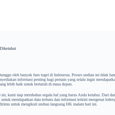
Diketahui
nggu oleh banyak fans togel di Indonesia. Proses undian ini tidak han
enyediakan informasi penting bagi pemain yang selalu ingin mendapat
ng lebih baik untuk bertaruh di masa depan.
ini, kami siap membahas segala hal yang harus Anda ketahui. Dari d
ng untuk mendapatkan data terbaru dan informasi terkini mengenai lott
 dirimu untuk mengikuti undian langsung HK malam hari ini.