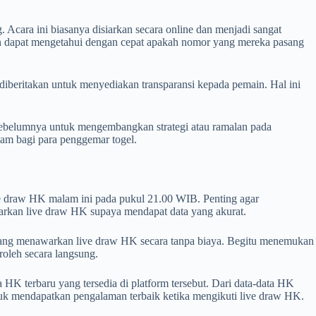
cara ini biasanya disiarkan secara online dan menjadi sangat
ain dapat mengetahui dengan cepat apakah nomor yang mereka pasang
 diberitakan untuk menyediakan transparansi kepada pemain. Hal ini
a sebelumnya untuk mengembangkan strategi atau ramalan pada
lam bagi para penggemar togel.
ve draw HK malam ini pada pukul 21.00 WIB. Penting agar
yiarkan live draw HK supaya mendapat data yang akurat.
e yang menawarkan live draw HK secara tanpa biaya. Begitu menemukan
eroleh secara langsung.
HK terbaru yang tersedia di platform tersebut. Dari data-data HK
ntuk mendapatkan pengalaman terbaik ketika mengikuti live draw HK.