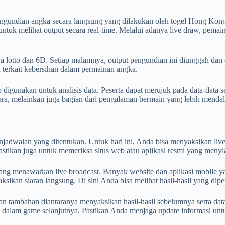
undian angka secara langsung yang dilakukan oleh togel Hong Kong. A
ntuk melihat output secara real-time. Melalui adanya live draw, pem
nya lotto dan 6D. Setiap malamnya, output pengundian ini diunggah dan
terkait kebersihan dalam permainan angka.
 digunakan untuk analisis data. Peserta dapat merujuk pada data-dat
cara, melainkan juga bagian dari pengalaman bermain yang lebih menda
jadwalan yang ditentukan. Untuk hari ini, Anda bisa menyaksikan li
 pastikan juga untuk memeriksa situs web atau aplikasi resmi yang men
 yang menawarkan live broadcast. Banyak website dan aplikasi mobil
aksikan siaran langsung. Di sini Anda bisa melihat hasil-hasil yang dip
 tambahan diantaranya menyaksikan hasil-hasil sebelumnya serta data 
asi dalam game selanjutnya. Pastikan Anda menjaga update informasi u