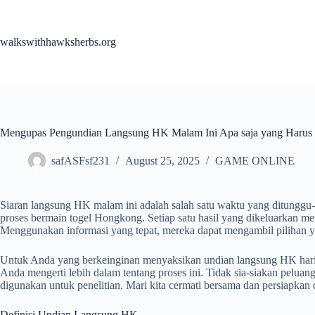
Skip
to
content
walkswithhawksherbs.org
Mengupas Pengundian Langsung HK Malam Ini Apa saja yang Harus 
safASFsf231
August 25, 2025
GAME ONLINE
Siaran langsung HK malam ini adalah salah satu waktu yang ditunggu-tu
proses bermain togel Hongkong. Setiap satu hasil yang dikeluarkan m
Menggunakan informasi yang tepat, mereka dapat mengambil pilihan ya
Untuk Anda yang berkeinginan menyaksikan undian langsung HK hari 
Anda mengerti lebih dalam tentang proses ini. Tidak sia-siakan pelua
digunakan untuk penelitian. Mari kita cermati bersama dan persiapkan
Definisi Undian Langsung HK