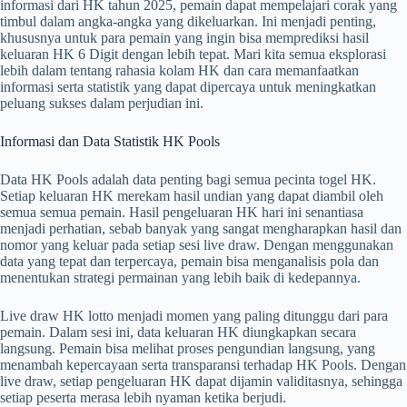
informasi dari HK tahun 2025, pemain dapat mempelajari corak yang
timbul dalam angka-angka yang dikeluarkan. Ini menjadi penting,
khususnya untuk para pemain yang ingin bisa memprediksi hasil
keluaran HK 6 Digit dengan lebih tepat. Mari kita semua eksplorasi
lebih dalam tentang rahasia kolam HK dan cara memanfaatkan
informasi serta statistik yang dapat dipercaya untuk meningkatkan
peluang sukses dalam perjudian ini.
Informasi dan Data Statistik HK Pools
Data HK Pools adalah data penting bagi semua pecinta togel HK.
Setiap keluaran HK merekam hasil undian yang dapat diambil oleh
semua semua pemain. Hasil pengeluaran HK hari ini senantiasa
menjadi perhatian, sebab banyak yang sangat mengharapkan hasil dan
nomor yang keluar pada setiap sesi live draw. Dengan menggunakan
data yang tepat dan terpercaya, pemain bisa menganalisis pola dan
menentukan strategi permainan yang lebih baik di kedepannya.
Live draw HK lotto menjadi momen yang paling ditunggu dari para
pemain. Dalam sesi ini, data keluaran HK diungkapkan secara
langsung. Pemain bisa melihat proses pengundian langsung, yang
menambah kepercayaan serta transparansi terhadap HK Pools. Dengan
live draw, setiap pengeluaran HK dapat dijamin validitasnya, sehingga
setiap peserta merasa lebih nyaman ketika berjudi.