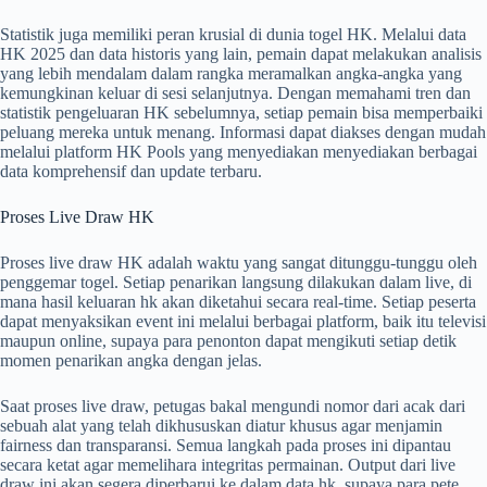
Statistik juga memiliki peran krusial di dunia togel HK. Melalui data
HK 2025 dan data historis yang lain, pemain dapat melakukan analisis
yang lebih mendalam dalam rangka meramalkan angka-angka yang
kemungkinan keluar di sesi selanjutnya. Dengan memahami tren dan
statistik pengeluaran HK sebelumnya, setiap pemain bisa memperbaiki
peluang mereka untuk menang. Informasi dapat diakses dengan mudah
melalui platform HK Pools yang menyediakan menyediakan berbagai
data komprehensif dan update terbaru.
Proses Live Draw HK
Proses live draw HK adalah waktu yang sangat ditunggu-tunggu oleh
penggemar togel. Setiap penarikan langsung dilakukan dalam live, di
mana hasil keluaran hk akan diketahui secara real-time. Setiap peserta
dapat menyaksikan event ini melalui berbagai platform, baik itu televisi
maupun online, supaya para penonton dapat mengikuti setiap detik
momen penarikan angka dengan jelas.
Saat proses live draw, petugas bakal mengundi nomor dari acak dari
sebuah alat yang telah dikhususkan diatur khusus agar menjamin
fairness dan transparansi. Semua langkah pada proses ini dipantau
secara ketat agar memelihara integritas permainan. Output dari live
draw ini akan segera diperbarui ke dalam data hk, supaya para pete