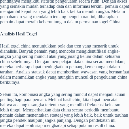
pentingnya mengikuti statistik pengeluaran secara rutin. Dengan akses
yang semakin mudah terhadap data dan informasi terkini, pemain dapat
mengambil keputusan yang lebih baik ketika memilih angka. Melalui
pemahaman yang mendalam tentang pengeluaran ini, diharapkan
pemain dapat meraih keberuntungan dalam permainan togel China.
Analisis Hasil Togel
Hasil togel china menunjukkan pola dan tren yang menarik untuk
dianalisis. Banyak pemain yang mencoba mengidentifikasi angka-
angka yang sering muncul atau yang jarang keluar dalam keluaran
china sebelumnya. Dengan mempelajari data china secara mendalam,
mereka berharap dapat meningkatkan peluang kemenangan dalam
taruhan. Analisis statistik dapat memberikan wawasan yang bermanfaat
dalam meramalkan angka yang mungkin muncul di pengeluaran china
berikutnya.
Selain itu, kombinasi angka yang sering muncul dapat menjadi acuan
penting bagi para pemain. Melihat hasil chin, kita dapat mencatat
bahwa ada angka-angka tertentu yang memiliki frekuensi keluaran
lebih tinggi. Memperhatikan data china secara periodik membantu
pemain dalam menentukan strategi yang lebih baik, baik untuk taruhan
jangka pendek maupun jangka panjang. Dengan pendekatan ini,
mereka dapat lebih siap menghadapi setiap putaran result china.