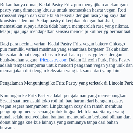
Bukan hanya donat, Kedai Pastry Fritz pun menyajikan anekaragam
pastry yang dirancang khusus untuk memuaskan hasrat vegan. Roti
croissant vegan dan scone buah tersedia dengan rasa yang kaya dan
konsistensi lembut. Setiap pastry dikerjakan dengan hati-hati,
memastikan supaya Anda tidak hanya memperoleh rasa yang nikmat,
tetapi juga juga mendapatkan sensasi mencicipi kuliner yg bermanfaat.
Bagi para pecinta varian, Kedai Pastry Fritz vegan bakery Chicago
pun memiliki variasi musiman yang senantiasa bergeser. Tak abaikan
kelezatan donat dengan hiasan kreatif atau pastry yg terisi dengan
buah-buahan segara.
fritzpastry.com
Dalam Lincoln Park, Fritz Pastry
adalah tempat sempurna untuk mencari panganan vegan yang unik dan
memanjakan diri dengan kelezatan yang tak sama dari yang lain.
Pengalaman Mengunjungi ke Fritz Pastry yang terletak di Lincoln Park
Kunjungan ke Fritz Pastry adalah pengalaman yang menyenangkan.
Sesaat saat memasuki toko roti ini, bau harum dari beragam pastry
vegan segera menyambut. Lingkungan cozy dan ramah membuat
pengunjung merasa senang untuk tinggal lebih lama. Stafnya yang
ramah selalu menyediakan bantuan menguraikan berbagai pilihan dari
donat hingga kue-kue lainnya yang semuanya tanpa dari bahan
hewani.