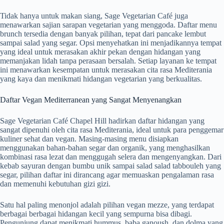
Tidak hanya untuk makan siang, Sage Vegetarian Café juga
menawarkan sajian sarapan vegetarian yang menggoda. Daftar menu
brunch tersedia dengan banyak pilihan, tepat dari pancake lembut
sampai salad yang segar. Opsi menyehatkan ini menjadikannya tempat
yang ideal untuk merasakan akhir pekan dengan hidangan yang
memanjakan lidah tanpa perasaan bersalah. Setiap layanan ke tempat
ini menawarkan kesempatan untuk merasakan cita rasa Mediterania
yang kaya dan menikmati hidangan vegetarian yang berkualitas.
Daftar Vegan Mediterranean yang Sangat Menyenangkan
Sage Vegetarian Café Chapel Hill hadirkan daftar hidangan yang
sangat dipenuhi oleh cita rasa Mediterania, ideal untuk para penggemar
kuliner sehat dan vegan. Masing-masing menu disiapkan
menggunakan bahan-bahan segar dan organik, yang menghasilkan
kombinasi rasa lezat dan menggugah selera dan mengenyangkan. Dari
kebab sayuran dengan bumbu unik sampai salad salad tabbouleh yang
segar, pilihan daftar ini dirancang agar memuaskan pengalaman rasa
dan memenuhi kebutuhan gizi gizi.
Satu hal paling menonjol adalah pilihan vegan mezze, yang terdapat
berbagai berbagai hidangan kecil yang sempurna bisa dibagi.
Pengunjung dapat menikmati hummus, baba ganoush, dan dolma yang