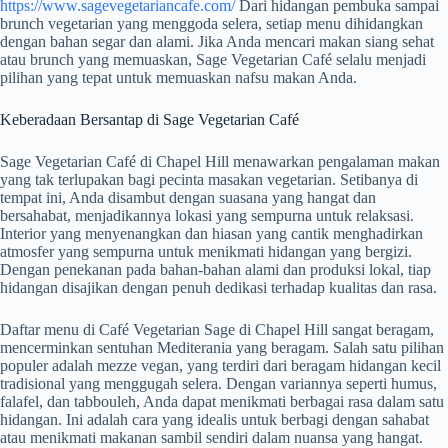
https://www.sagevegetariancafe.com/
Dari hidangan pembuka sampai
brunch vegetarian yang menggoda selera, setiap menu dihidangkan
dengan bahan segar dan alami. Jika Anda mencari makan siang sehat
atau brunch yang memuaskan, Sage Vegetarian Café selalu menjadi
pilihan yang tepat untuk memuaskan nafsu makan Anda.
Keberadaan Bersantap di Sage Vegetarian Café
Sage Vegetarian Café di Chapel Hill menawarkan pengalaman makan
yang tak terlupakan bagi pecinta masakan vegetarian. Setibanya di
tempat ini, Anda disambut dengan suasana yang hangat dan
bersahabat, menjadikannya lokasi yang sempurna untuk relaksasi.
Interior yang menyenangkan dan hiasan yang cantik menghadirkan
atmosfer yang sempurna untuk menikmati hidangan yang bergizi.
Dengan penekanan pada bahan-bahan alami dan produksi lokal, tiap
hidangan disajikan dengan penuh dedikasi terhadap kualitas dan rasa.
Daftar menu di Café Vegetarian Sage di Chapel Hill sangat beragam,
mencerminkan sentuhan Mediterania yang beragam. Salah satu pilihan
populer adalah mezze vegan, yang terdiri dari beragam hidangan kecil
tradisional yang menggugah selera. Dengan variannya seperti humus,
falafel, dan tabbouleh, Anda dapat menikmati berbagai rasa dalam satu
hidangan. Ini adalah cara yang idealis untuk berbagi dengan sahabat
atau menikmati makanan sambil sendiri dalam nuansa yang hangat.