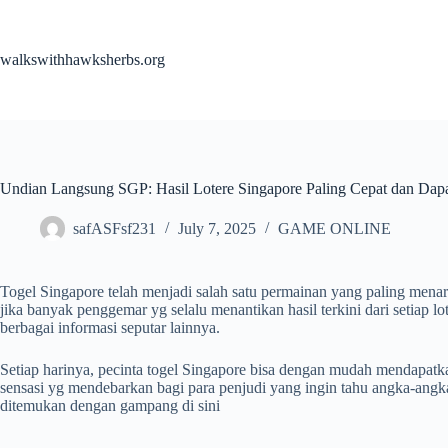
Skip
to
content
walkswithhawksherbs.org
Undian Langsung SGP: Hasil Lotere Singapore Paling Cepat dan Dap
safASFsf231
July 7, 2025
GAME ONLINE
Togel Singapore telah menjadi salah satu permainan yang paling mena
jika banyak penggemar yg selalu menantikan hasil terkini dari setiap 
berbagai informasi seputar lainnya.
Setiap harinya, pecinta togel Singapore bisa dengan mudah mendapatka
sensasi yg mendebarkan bagi para penjudi yang ingin tahu angka-angka
ditemukan dengan gampang di sini