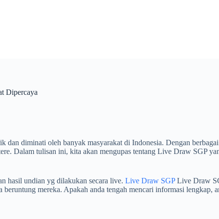
at Dipercaya
rik dan diminati oleh banyak masyarakat di Indonesia. Dengan berbag
lotere. Dalam tulisan ini, kita akan mengupas tentang Live Draw SGP ya
n hasil undian yg dilakukan secara live.
Live Draw SGP
Live Draw SGP
 beruntung mereka. Apakah anda tengah mencari informasi lengkap, angk