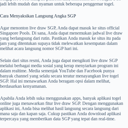
jadi lebih mudah dan nyaman untuk beberapa penggemar togel.
Cara Menyaksikan Langsung Angka SGP
Agar menonton live draw SGP, Anda dapat masuk ke situs official
Singapore Pools. Di sana, Anda dapat menemukan jadwal live draw
yang berlangsung dari rutin. Pastikan Anda masuk ke situs itu pada
jam yang ditentukan supaya tidak melewatkan kesempatan dalam
melihat acara langsung nomor SGP hari ini.
Selain dari situs resmi, Anda juga dapat mengikuti live draw SGP
melalui berbagai media sosial yang kerap menyiarkan program ini
dalam realtime. Media semenjak YouTube dan Facebook punya
banyak channel yang selalu secara teratur menayangkan live togel
SGP. Hal ini menawarkan Anda beragam opsi dalam melihat,
berdasarkan kenyamanan.
Apabila Anda lebih suka menggunakan apps, banyak aplikasi togel
online juga menawarkan fitur live draw SGP. Dengan menggunakan
aplikasi ini, Anda bisa melihat hasil langsung secara langsung dari
mana saja dan kapan saja. Cukup pastikan Anda download aplikasi
terpercaya yang memberikan data SGP yang tepat dan real-time.