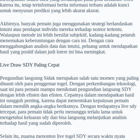
karena itu, tetap terinformasi berita informasi terbaru adalah kunci
untuk menyusun prediksi yang lebih akurat akurat.
Akhirnya, banyak pemain juga menggunakan strategi berlandaskan
intuisi atau pendapat individu mereka terhadap nomor tertentu.
Walaupun metode ini lebih bersifat subjektif, kadang-kadang petaruh
menemukan keberuntungan dengan cara ini. Dengan cara
menggabungkan analisis data dan intuisi, peluang untuk mendapatkan
hasil yang positif dalam judi lotere ini bisa meningkat.
Live Draw SDY Paling Cepat
Pengundian langsung Sidak merupakan salah satu momen yang paling
dinanti oleh para penggemar togel. Dengan perkembangan teknologi,
saat ini para pemain mampu menikmati pengundian langsung SDY
dengan lebih efisien dan efisien. Cepatnya dalam mendapatkan hasil
ini sungguh penting, karena dapat menentukan keputusan pemain
dalam memilih angka-angka berikutnya. Dengan terdapatnya live sdy
tercepat, para pemain tidak perlu menunggu terlalu lama untuk
mengetahui keluaran sdy dan bisa langsung melanjutkan analisis
terhadap hasil yang sudah diperoleh.
Selain itu, nuansa menonton live togel SDY secara waktu nyata