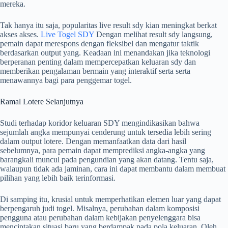
mereka.
Tak hanya itu saja, popularitas live result sdy kian meningkat berkat
akses akses.
Live Togel SDY
Dengan melihat result sdy langsung,
pemain dapat merespons dengan fleksibel dan mengatur taktik
berdasarkan output yang. Keadaan ini menandakan jika teknologi
berperanan penting dalam mempercepatkan keluaran sdy dan
memberikan pengalaman bermain yang interaktif serta serta
menawannya bagi para penggemar togel.
Ramal Lotere Selanjutnya
Studi terhadap koridor keluaran SDY mengindikasikan bahwa
sejumlah angka mempunyai cenderung untuk tersedia lebih sering
dalam output lotere. Dengan memanfaatkan data dari hasil
sebelumnya, para pemain dapat memprediksi angka-angka yang
barangkali muncul pada pengundian yang akan datang. Tentu saja,
walaupun tidak ada jaminan, cara ini dapat membantu dalam membuat
pilihan yang lebih baik terinformasi.
Di samping itu, krusial untuk memperhatikan elemen luar yang dapat
berpengaruh judi togel. Misalnya, perubahan dalam komposisi
pengguna atau perubahan dalam kebijakan penyelenggara bisa
menciptakan situasi baru yang berdampak pada pola keluaran. Oleh