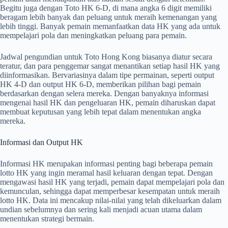
Begitu juga dengan Toto HK 6-D, di mana angka 6 digit memiliki
beragam lebih banyak dan peluang untuk meraih kemenangan yang
lebih tinggi. Banyak pemain memanfaatkan data HK yang ada untuk
mempelajari pola dan meningkatkan peluang para pemain.
Jadwal pengundian untuk Toto Hong Kong biasanya diatur secara
teratur, dan para penggemar sangat menantikan setiap hasil HK yang
diinformasikan. Bervariasinya dalam tipe permainan, seperti output
HK 4-D dan output HK 6-D, memberikan pilihan bagi pemain
berdasarkan dengan selera mereka. Dengan banyaknya informasi
mengenai hasil HK dan pengeluaran HK, pemain diharuskan dapat
membuat keputusan yang lebih tepat dalam menentukan angka
mereka.
Informasi dan Output HK
Informasi HK merupakan informasi penting bagi beberapa pemain
lotto HK yang ingin meramal hasil keluaran dengan tepat. Dengan
mengawasi hasil HK yang terjadi, pemain dapat mempelajari pola dan
kemunculan, sehingga dapat memperbesar kesempatan untuk meraih
lotto HK. Data ini mencakup nilai-nilai yang telah dikeluarkan dalam
undian sebelumnya dan sering kali menjadi acuan utama dalam
menentukan strategi bermain.