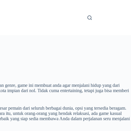
 dan genre, game ini membuat anda agar menjalani hidup yang dari
a impian dari nol. Tidak cuma entertaining, tetapi juga bisa memberi
ar pemain dari seluruh berbagai dunia, opsi yang tersedia beragam.
ra itu, untuk orang-orang yang hendak relaksasi, ada game kasual
terbaik yang siap sedia membawa Anda dalam perjalanan seru menjalani