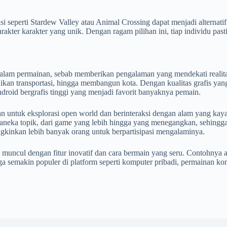
i seperti Stardew Valley atau Animal Crossing dapat menjadi altern
rakter karakter yang unik. Dengan ragam pilihan ini, tiap individu pa
m alam permainan, sebab memberikan pengalaman yang mendekati realit
dalikan transportasi, hingga membangun kota. Dengan kualitas grafis 
id bergrafis tinggi yang menjadi favorit banyaknya pemain.
untuk eksplorasi open world dan berinteraksi dengan alam yang kaya
raneka topik, dari game yang lebih hingga yang menegangkan, sehingg
mungkinkan lebih banyak orang untuk berpartisipasi mengalaminya.
g muncul dengan fitur inovatif dan cara bermain yang seru. Contohny
a semakin populer di platform seperti komputer pribadi, permainan ko