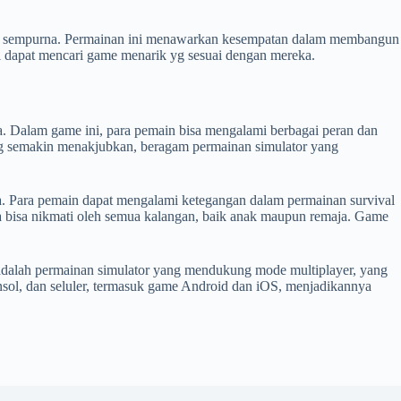
atif sempurna. Permainan ini menawarkan kesempatan dalam membangun
sti dapat mencari game menarik yg sesuai dengan mereka.
a. Dalam game ini, para pemain bisa mengalami berbagai peran dan
yang semakin menakjubkan, beragam permainan simulator yang
. Para pemain dapat mengalami ketegangan dalam permainan survival
a bisa nikmati oleh semua kalangan, baik anak maupun remaja. Game
a adalah permainan simulator yang mendukung mode multiplayer, yang
nsol, dan seluler, termasuk game Android dan iOS, menjadikannya