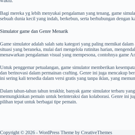
waktu.
Bagi mereka yg lebih menyukai pengalaman yang tenang, game simulas
sebuah dunia kecil yang indah, berkebun, serta berhubungan dengan ka
Simulator game dan Genre Menarik
Game simulator adalah salah satu kategori yang paling memikat dala
situasi yang beraneka, mulai dari mengelola rutinitas harian, mengen
menawarkan pengalaman visual yang mempesona, contohnya game Andro
Untuk penggemar petualangan, game simulator memberikan kesempatan 
dan berinovasi dalam permainan crafting. Genre ini juga mencakup be
ini sering kali tersedia dalam versi gratis yang tanpa iklan, yang me
Dalam tahun-tahun tahun terakhir, banyak game simulator terbaru yan
memungkinkan pemain untuk berinteraksi dan kolaborasi. Genre ini jug
pilihan tepat untuk berbagai tipe pemain.
Copyright © 2026 - WordPress Theme by
CreativeThemes