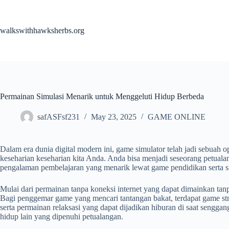
Skip
to
content
walkswithhawksherbs.org
Permainan Simulasi Menarik untuk Menggeluti Hidup Berbeda
safASFsf231
May 23, 2025
GAME ONLINE
Dalam era dunia digital modern ini, game simulator telah jadi sebuah 
keseharian keseharian kita Anda. Anda bisa menjadi seseorang petualan
pengalaman pembelajaran yang menarik lewat game pendidikan serta s
Mulai dari permainan tanpa koneksi internet yang dapat dimainkan tan
Bagi penggemar game yang mencari tantangan bakat, terdapat game str
serta permainan relaksasi yang dapat dijadikan hiburan di saat sengg
hidup lain yang dipenuhi petualangan.