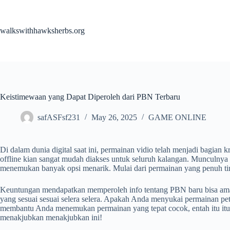
Skip
to
content
walkswithhawksherbs.org
Keistimewaan yang Dapat Diperoleh dari PBN Terbaru
safASFsf231
May 26, 2025
GAME ONLINE
Di dalam dunia digital saat ini, permainan vidio telah menjadi bagian
offline kian sangat mudah diakses untuk seluruh kalangan. Munculn
menemukan banyak opsi menarik. Mulai dari permainan yang penuh tindak
Keuntungan mendapatkan memperoleh info tentang PBN baru bisa amat 
yang sesuai sesuai selera selera. Apakah Anda menyukai permainan pet
membantu Anda menemukan permainan yang tepat cocok, entah itu itu p
menakjubkan menakjubkan ini!