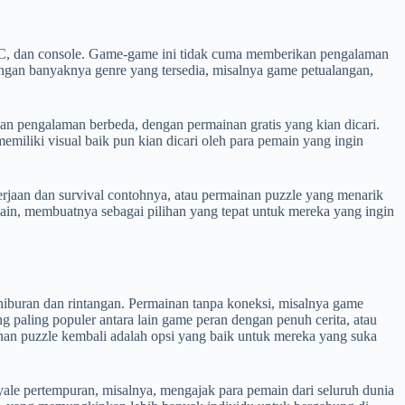
 PC, dan console. Game-game ini tidak cuma memberikan pengalaman
engan banyaknya genre yang tersedia, misalnya game petualangan,
an pengalaman berbeda, dengan permainan gratis yang kian dicari.
emiliki visual baik pun kian dicari oleh para pemain yang ingin
erjaan dan survival contohnya, atau permainan puzzle yang menarik
main, membuatnya sebagai pilihan yang tepat untuk mereka yang ingin
 hiburan dan rintangan. Permainan tanpa koneksi, misalnya game
 paling populer antara lain game peran dengan penuh cerita, atau
nan puzzle kembali adalah opsi yang baik untuk mereka yang suka
le pertempuran, misalnya, mengajak para pemain dari seluruh dunia