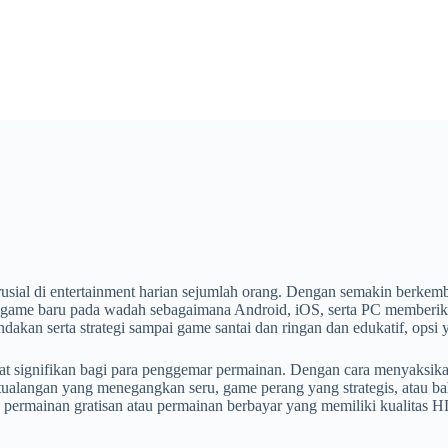
 krusial di entertainment harian sejumlah orang. Dengan semakin berke
ya game baru pada wadah sebagaimana Android, iOS, serta PC member
an serta strategi sampai game santai dan ringan dan edukatif, opsi yan
signifikan bagi para penggemar permainan. Dengan cara menyaksikan 
ualangan yang menegangkan seru, game perang yang strategis, atau bahk
ermainan gratisan atau permainan berbayar yang memiliki kualitas HD 